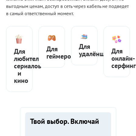
выгодным ценам, доступ в сеть через кабель не подведет
в самый ответственный момент.
Для
Для
Для
Для
удалёнщиков
геймеров
онлайн-
любителей
серфинг
сериалов
и
кино
Для
Тарифы
кого
Твой выбор. Включай