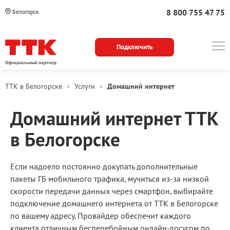
8 800 755 47 75
Белогорск
Подключить
ТТК в Белогорске
›
Услуги
›
Домашний интернет
Для
Тарифы
Домашний интернет ТТК
кого
в Белогорске
Если надоело постоянно докупать дополнительные
пакеты ГБ мобильного трафика, мучиться из-за низкой
скорости передачи данных через смартфон, выбирайте
подключение домашнего интернета от ТТК в Белогорске
по вашему адресу. Провайдер обеспечит каждого
клиента отличным бесперебойным онлайн-досугом по