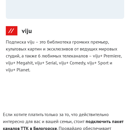
viju
Подписка viju – это библиотека громких премьер,
культовых картин и эксклюзивов от ведущих мировых
студий, а также 6 любимых телеканалов – viju+ Premiere,
viju+ Megahit, viju+ Serial, viju+ Comedy, viju+ Sport и
viju+ Planet.
Основные
Если хотите платить только за то, что действительно
интересно для вас и вашей семьи, стоит
подключить пакет
пакеты
каналов ТТК в Белогорске
. Провайдер обеспечивает