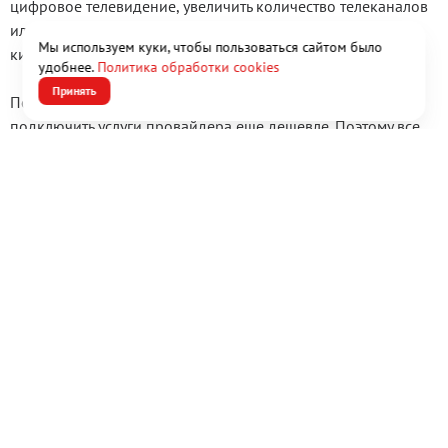
цифровое телевидение, увеличить количество телеканалов
или оформить подписку на популярные онлайн-
Мы используем куки, чтобы пользоваться сайтом было
кинотеатры.
удобнее.
Политика обработки cookies
Принять
Постоянно действуют акции, в ходе которых можно
подключить услуги провайдера еще дешевле. Поэтому все
больше пользователей проверяет область покрытия
интернета ТТК (ttk).
Интерактивная карта на нашем ресурсе поможет
определить, входит ли ваш адрес местонахождения в
территорию обслуживания ТрансТелеКом. Просто найдите
ваш район на карте или выберите город, улицу и номер
дома в специальной форме и подтвердите запрос. Система
мгновенно выдаст результат. Районы и дома, входящие в
территорию обслуживания, отмечены цветными маркерами.
Вам останется выбрать подходящие услуги, тарифный план
и оставить заявку онлайн на подключение.