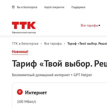
Вы в Белогорске
Карта покрытия
Поддержка
Все тарифы
ТТК в Белогорске
›
Все тарифы
›
Тариф «Твой выбор. Реша
Новинка!
Тариф «Твой выбор. Ре
Безлимитный домашний интернет + GPT Helper
Тарифные
Интернет
опции
100 Мбит/с